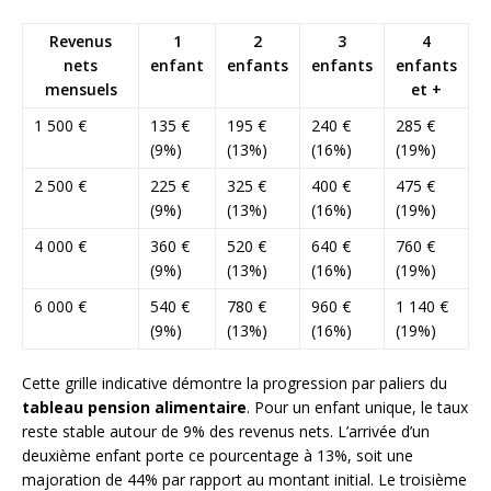
Revenus
1
2
3
4
nets
enfant
enfants
enfants
enfants
mensuels
et +
1 500 €
135 €
195 €
240 €
285 €
(9%)
(13%)
(16%)
(19%)
2 500 €
225 €
325 €
400 €
475 €
(9%)
(13%)
(16%)
(19%)
4 000 €
360 €
520 €
640 €
760 €
(9%)
(13%)
(16%)
(19%)
6 000 €
540 €
780 €
960 €
1 140 €
(9%)
(13%)
(16%)
(19%)
Cette grille indicative démontre la progression par paliers du
tableau pension alimentaire
. Pour un enfant unique, le taux
reste stable autour de 9% des revenus nets. L’arrivée d’un
deuxième enfant porte ce pourcentage à 13%, soit une
majoration de 44% par rapport au montant initial. Le troisième