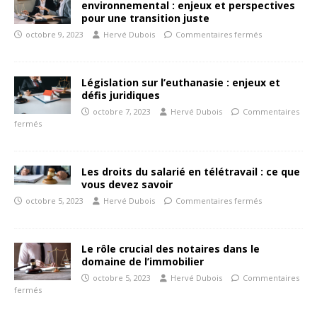
environnemental : enjeux et perspectives
pour une transition juste
octobre 9, 2023
Hervé Dubois
Commentaires fermés
Législation sur l’euthanasie : enjeux et
défis juridiques
octobre 7, 2023
Hervé Dubois
Commentaires
fermés
Les droits du salarié en télétravail : ce que
vous devez savoir
octobre 5, 2023
Hervé Dubois
Commentaires fermés
Le rôle crucial des notaires dans le
domaine de l’immobilier
octobre 5, 2023
Hervé Dubois
Commentaires
fermés