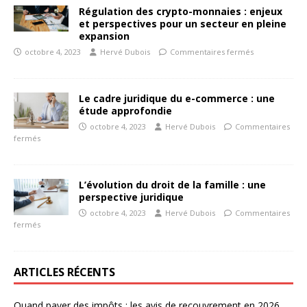
Régulation des crypto-monnaies : enjeux
et perspectives pour un secteur en pleine
expansion
octobre 4, 2023
Hervé Dubois
Commentaires fermés
Le cadre juridique du e-commerce : une
étude approfondie
octobre 4, 2023
Hervé Dubois
Commentaires
fermés
L’évolution du droit de la famille : une
perspective juridique
octobre 4, 2023
Hervé Dubois
Commentaires
fermés
ARTICLES RÉCENTS
Quand payer des impôts : les avis de recouvrement en 2026