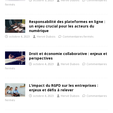
octobre 5, 2023
Hervé Dubois
Commentaires
fermés
Responsabilité des plateformes en ligne :
un enjeu crucial pour les acteurs du
numérique
octobre 4, 2023
Hervé Dubois
Commentaires fermés
Droit et économie collaborative : enjeux et
perspectives
octobre 4, 2023
Hervé Dubois
Commentaires
fermés
L’impact du RGPD sur les entreprises :
enjeux et défis à relever
octobre 4, 2023
Hervé Dubois
Commentaires
fermés