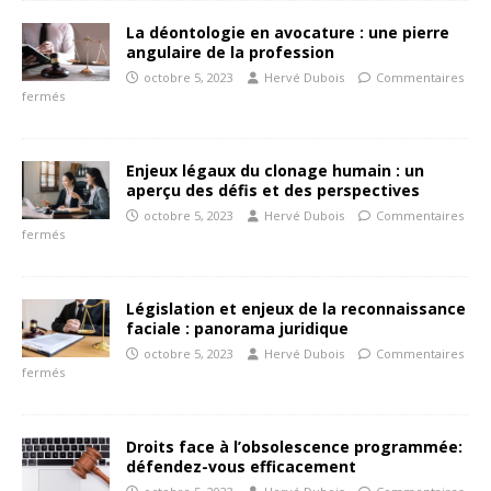
La déontologie en avocature : une pierre
angulaire de la profession
octobre 5, 2023
Hervé Dubois
Commentaires
fermés
Enjeux légaux du clonage humain : un
aperçu des défis et des perspectives
octobre 5, 2023
Hervé Dubois
Commentaires
fermés
Législation et enjeux de la reconnaissance
faciale : panorama juridique
octobre 5, 2023
Hervé Dubois
Commentaires
fermés
Droits face à l’obsolescence programmée:
défendez-vous efficacement