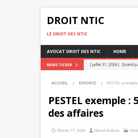
DROIT NTIC
LE DROIT DES NTIC
AVOCAT DROIT DES NTIC
HOME
[ juillet 31, 2026 ]
Quand pa
NEWS TICKER
[ juillet 27, 2026 ]
Heures s
ACCUEIL
DIVORCE
PESTEL exemple :
[ juillet 23, 2026 ]
Top 10 d
[ juillet 19, 2026 ]
Heures s
PESTEL exemple : 5
[ août 4, 2026 ]
Heures sup
des affaires
février 17, 2026
Hervé Dubois
Div