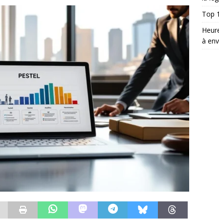
Top 1
Heure
à env