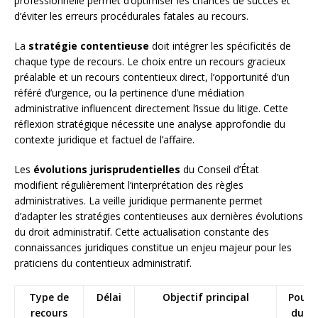
professionnelle permet d’optimiser les chances de succès et
d’éviter les erreurs procédurales fatales au recours.
La
stratégie contentieuse
doit intégrer les spécificités de
chaque type de recours. Le choix entre un recours gracieux
préalable et un recours contentieux direct, l’opportunité d’un
référé d’urgence, ou la pertinence d’une médiation
administrative influencent directement l’issue du litige. Cette
réflexion stratégique nécessite une analyse approfondie du
contexte juridique et factuel de l’affaire.
Les
évolutions jurisprudentielles
du Conseil d’État
modifient régulièrement l’interprétation des règles
administratives. La veille juridique permanente permet
d’adapter les stratégies contentieuses aux dernières évolutions
du droit administratif. Cette actualisation constante des
connaissances juridiques constitue un enjeu majeur pour les
praticiens du contentieux administratif.
Type de
Délai
Objectif principal
Pouvo
recours
du ju