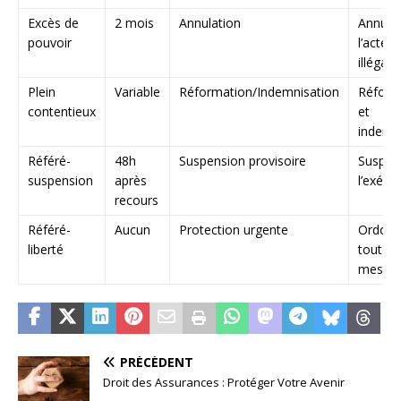
Excès de
2 mois
Annulation
Annule
pouvoir
l’acte
illégal
Plein
Variable
Réformation/Indemnisation
Réform
contentieux
et
indemn
Référé-
48h
Suspension provisoire
Suspen
suspension
après
l’exécu
recours
Référé-
Aucun
Protection urgente
Ordonn
liberté
toute
mesur
PRÉCÉDENT
Droit des Assurances : Protéger Votre Avenir