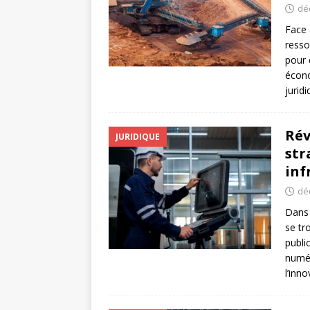
dé
Face 
resso
pour 
écono
juridi
Rév
JURIDIQUE
str
inf
dé
Dans 
se tr
publi
numér
l’inno