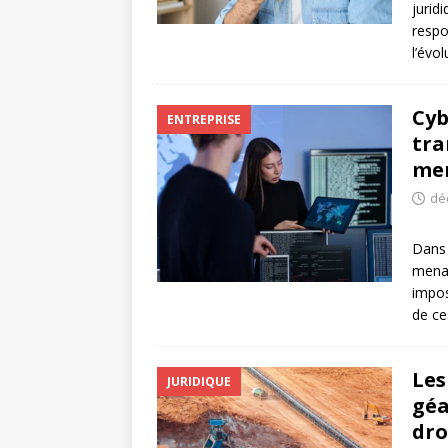
jurid
respo
l’évo
Cyb
ENTREPRISE
tra
men
dé
Dans 
menac
impos
de ce
Les
JURIDIQUE
géa
dro