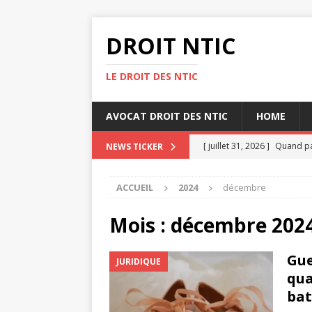
DROIT NTIC
LE DROIT DES NTIC
AVOCAT DROIT DES NTIC
HOME
[ juillet 31, 2026 ]
Quand pa
NEWS TICKER
[ juillet 27, 2026 ]
Heures s
ACCUEIL
2024
décembre
[ juillet 23, 2026 ]
Top 10 d
[ juillet 19, 2026 ]
Heures s
Mois :
décembre 202
[ août 4, 2026 ]
Heures sup
Gue
JURIDIQUE
qua
bat