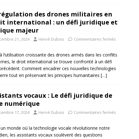
régulation des drones militaires en
it international : un défi juridique et
ique majeur
cembre 21, 2024
Hervé Dubois
Commentaires fermés
à l’utilisation croissante des drones armés dans les conflits
nes, le droit international se trouve confronté à un défi
précédent. Comment encadrer ces nouvelles technologies
erre tout en préservant les principes humanitaires
[…]
istants vocaux : Le défi juridique de
re numérique
cembre 17, 2024
Hervé Dubois
Commentaires fermés
un monde où la technologie vocale révolutionne notre
dien, les assistants vocaux soulèvent des questions