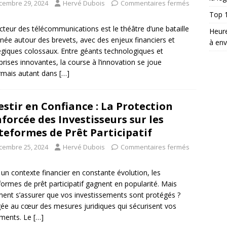
cembre 29, 2024
Hervé Dubois
Commentaires fermés
Top 1
cteur des télécommunications est le théâtre d’une bataille
Heure
née autour des brevets, avec des enjeux financiers et
à env
égiques colossaux. Entre géants technologiques et
prises innovantes, la course à l’innovation se joue
rmais autant dans
[…]
estir en Confiance : La Protection
forcée des Investisseurs sur les
teformes de Prêt Participatif
cembre 25, 2024
Hervé Dubois
Commentaires fermés
un contexte financier en constante évolution, les
formes de prêt participatif gagnent en popularité. Mais
nt s’assurer que vos investissements sont protégés ?
ée au cœur des mesures juridiques qui sécurisent vos
ements. Le
[…]