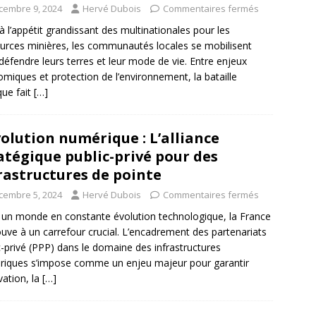
cembre 9, 2024
Hervé Dubois
Commentaires fermés
à l’appétit grandissant des multinationales pour les
urces minières, les communautés locales se mobilisent
défendre leurs terres et leur mode de vie. Entre enjeux
miques et protection de l’environnement, la bataille
que fait
[…]
olution numérique : L’alliance
atégique public-privé pour des
rastructures de pointe
cembre 5, 2024
Hervé Dubois
Commentaires fermés
un monde en constante évolution technologique, la France
ouve à un carrefour crucial. L’encadrement des partenariats
c-privé (PPP) dans le domaine des infrastructures
iques s’impose comme un enjeu majeur pour garantir
vation, la
[…]