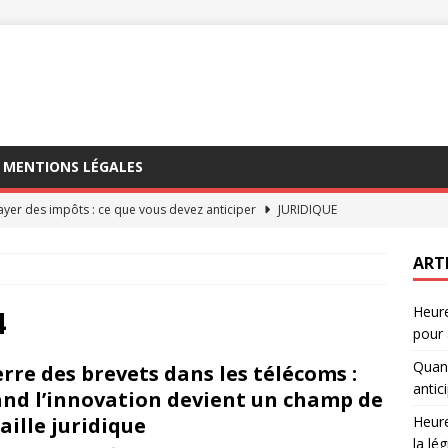
MENTIONS LÉGALES
yer des impôts : ce que vous devez anticiper
JURIDIQUE
upplémentaires non payées : comprendre la législation
DROIT
ART
es erreurs sur quand payer des impôts
JURIDIQUE
Heure
upplémentaires non payées : une plainte à envisager
DROIT
4
pour 
plémentaires non payées : 5 étapes pour agir
DROIT
Quand
rre des brevets dans les télécoms :
antic
nd l’innovation devient un champ de
aille juridique
Heur
la lég