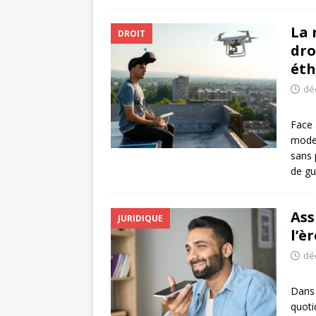
La 
DROIT
dro
éth
dé
Face 
moder
sans 
de gu
Ass
JURIDIQUE
l’è
dé
Dans 
quoti