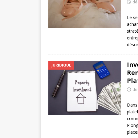
dé
Le se
achar
strat
entre
déso
Inv
JURIDIQUE
Ren
Pla
dé
Dans 
plate
comme
Plong
plac