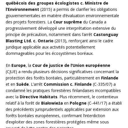
québécois des groupes écologistes c. Ministre de
l’Environnement
(2015) a permis de clarifier les obligations
gouvernementales en matière d’évaluation environnementale
des projets forestiers. La
Cour suprême
du Canada a
progressivement développé une interprétation extensive du
principe de précaution, notamment dans l’arrêt
Castonguay
Blasting Ltd. c. Ontario
(2013), renforçant ainsi le cadre
juridique applicable aux activités potentiellement
dommageables pour les écosystèmes boréaux.
En
Europe
, la
Cour de justice de l’Union européenne
(CJUE) a rendu plusieurs décisions significatives concernant la
protection des forêts boréales, particulièrement en
Finlande
et en
Suède
. L’arrêt
Commission c. Finlande
(C-335/07) a
condamné les pratiques forestières finlandaises incompatibles
avec la
Directive Habitats
. Plus récemment, le contentieux
relatif à la forêt de
Białowieża
en
Pologne
(C-441/17) a établi
des précédents jurisprudentiels applicables par extension aux
forêts boréales européennes, confirmant l’interdiction
d’exploiter des zones forestières protégées même sous