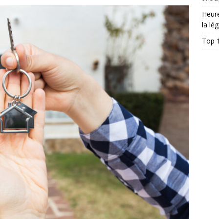
Heur
la lég
Top 1