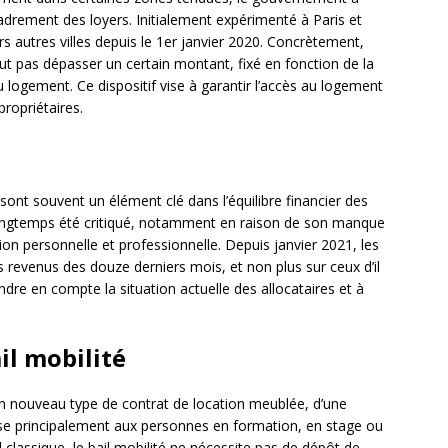
adrement des loyers. Initialement expérimenté à Paris et
rs autres villes depuis le 1er janvier 2020. Concrètement,
eut pas dépasser un certain montant, fixé en fonction de la
 logement. Ce dispositif vise à garantir l’accès au logement
propriétaires.
ont souvent un élément clé dans l’équilibre financier des
 longtemps été critiqué, notamment en raison de son manque
on personnelle et professionnelle. Depuis janvier 2021, les
 revenus des douze derniers mois, et non plus sur ceux d’il
dre en compte la situation actuelle des allocataires et à
l mobilité
t un nouveau type de contrat de location meublée, d’une
sse principalement aux personnes en formation, en stage ou
classique, le bail mobilité ne nécessite pas de dépôt de