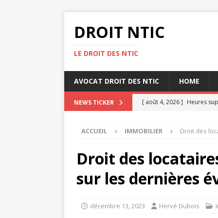
DROIT NTIC
LE DROIT DES NTIC
AVOCAT DROIT DES NTIC
HOME
[ août 4, 2026 ]
Heures sup
NEWS TICKER
[ juillet 31, 2026 ]
Quand pa
ACCUEIL
IMMOBILIER
Droit des loc
[ juillet 27, 2026 ]
Heures s
[ juillet 23, 2026 ]
Top 10 d
Droit des locataire
[ août 8, 2026 ]
Quand paye
sur les dernières é
décembre 13, 2023
Hervé Dubois