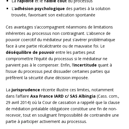
La
rapidité
et le
faible coût
du processus
L’
adhésion psychologique
des parties à la solution
trouvée, favorisant son exécution spontanée
Ces avantages s’accompagnent néanmoins de limitations
inhérentes au processus non contraignant. L’absence de
pouvoir coercitif du médiateur peut s’avérer problématique
face à une partie récalcitrante ou de mauvaise foi. Le
déséquilibre de pouvoir
entre les parties peut
compromettre l’équité du processus si le médiateur ne
parvient pas à le compenser. Enfin, l’
incertitude
quant à
l’issue du processus peut dissuader certaines parties qui
préfèrent la sécurité d’une décision imposée.
La
jurisprudence
récente illustre ces limites, notamment
dans l’affaire
Axa France IARD c/ SAS Albingia
(Cass. com.,
29 avril 2014) où la Cour de cassation a rappelé que la clause
de médiation préalable obligatoire constitue une fin de non-
recevoir, tout en soulignant l’impossibilité de contraindre une
partie à participer activement au processus.